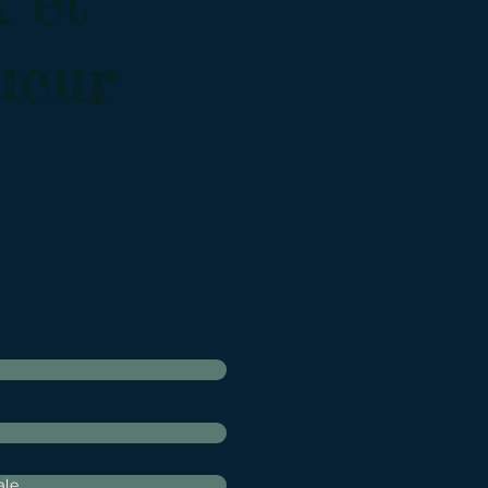
 et
ueur
ale