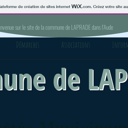
lateforme de création de sites internet
.com
. Créez votre site au
envenue sur le site de la commune de LAPRADE dans l'Aude
Démarches
Associations
Infor
une de LA