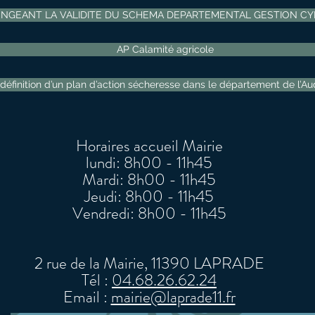
NGEANT LA VALIDITE DU SCHEMA DEPARTEMENTAL GESTION C
AP Calamité agricole
t définition d’un plan d’action sécheresse dans le département de 
Horaires accueil Mairie
lundi: 8h00 - 11h45
Mardi: 8h00 - 11h45
Jeudi: 8h00 - 11h45
Vendredi: 8h00 - 11h45
2 rue de la Mairie, 11390 LAPRADE
Tél :
04.68.26.62.24
Email :
mairie@laprade11.fr